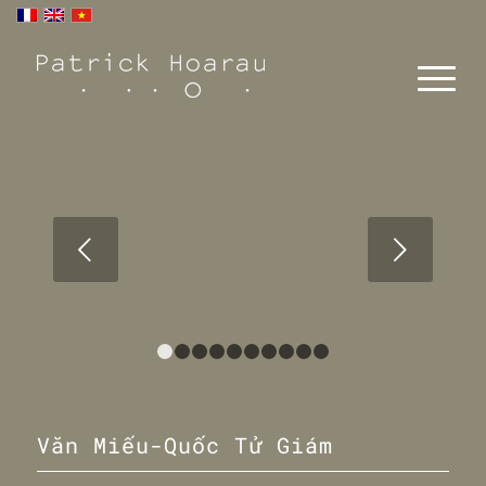
Next
1
2
3
4
5
6
7
8
9
10
Văn Miếu-Quốc Tử Giám