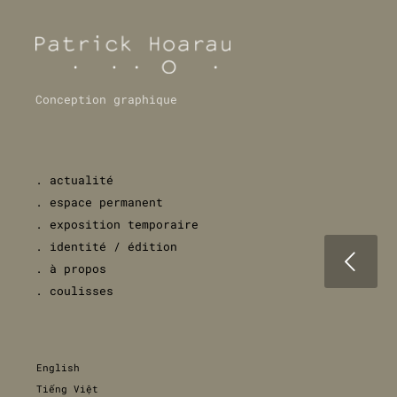
Conception graphique
. actualité
. espace permanent
. exposition temporaire
. identité / édition
Précédent
. à propos
. coulisses
English
Tiếng Việt