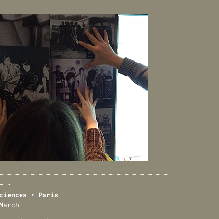
— — — — — — — — — — — — — — — — — — — — — —
— •
ciences • Paris
March