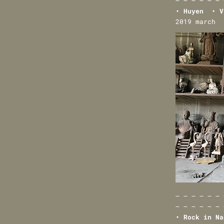
— — — — — — 
• Huyen • V
2019 march
— — — — — — 
— — — — — — 
• Rock in Na