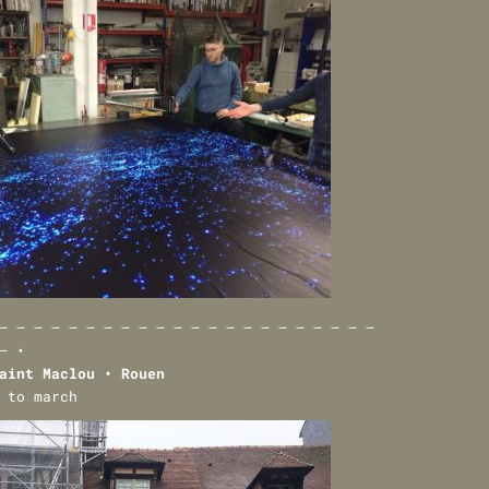
— — — — — — — — — — — — — — — — — — — — — —
— •
aint Maclou • Rouen
 to march