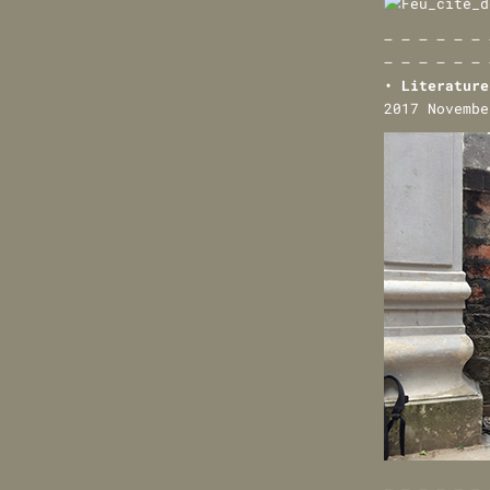
— — — — — — 
— — — — — — 
• Literatur
2017 Novembe
— — — — — — 