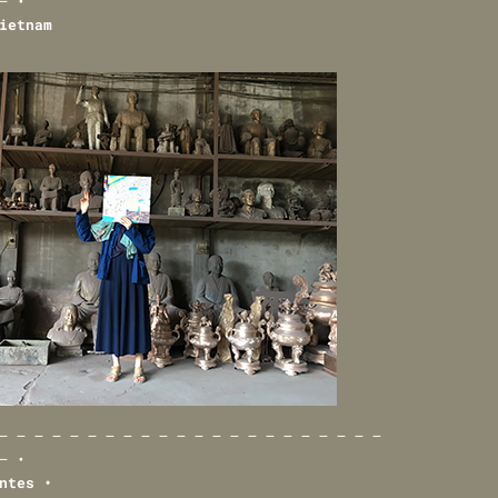
— •
ietnam
— — — — — — — — — — — — — — — — — — — — — —
— •
ntes •