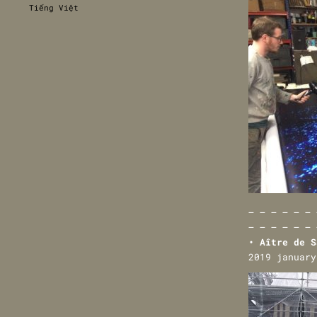
Tiếng Việt
— — — — — — 
— — — — — — 
• Aître de S
2019 january