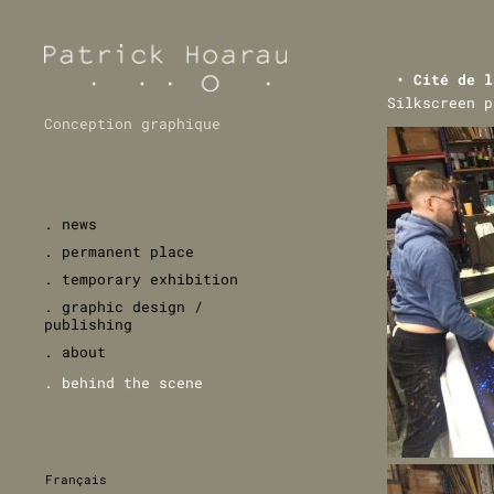
• Cité de l
Silkscreen p
Conception graphique
. news
. permanent place
. temporary exhibition
. graphic design /
publishing
. about
. behind the scene
Français