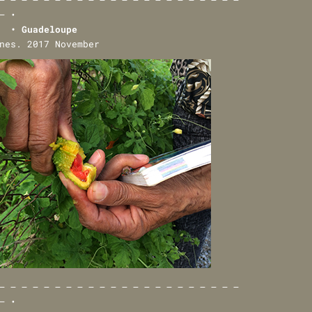
— •
e • Guadeloupe
nes. 2017 November
— — — — — — — — — — — — — — — — — — — — — —
— •