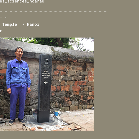
— — — — — — — — — — — — — — — — — — — — — —
— •
e Temple • Hanoi
r
— — — — — — — — — — — — — — — — — — — — — —