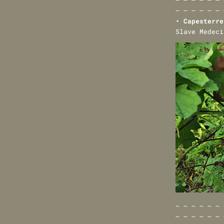
— — — — — — 
• Capesterr
Slave Medeci
— — — — — — 
— — — — — — 