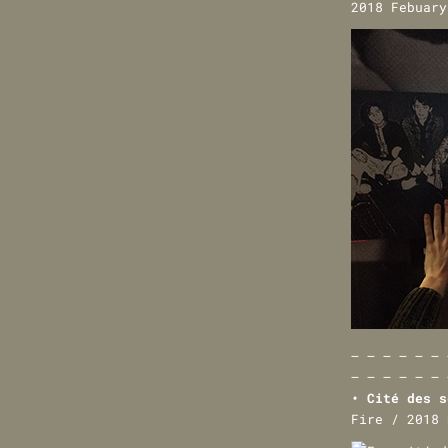
2018 Febuary
— — — — — — 
— — — — — — 
• Cité des s
Fire / 2018 