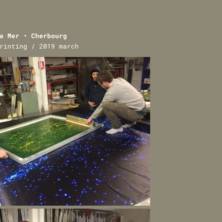
a Mer • Cherbourg
rinting / 2019 march