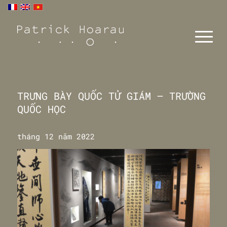
TRƯNG BÀY QUỐC TỬ GIÁM – TRƯỜNG
QUỐC HỌC
tháng 12 năm 2022