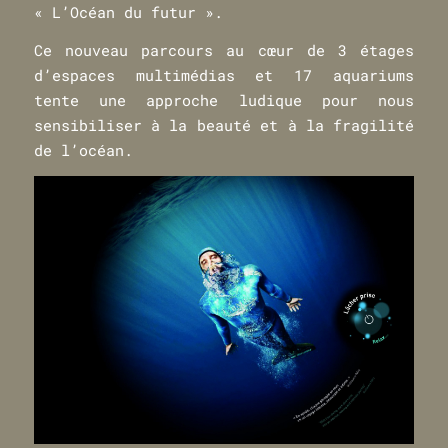
« L’Océan du futur ».
Ce nouveau parcours au cœur de 3 étages
d’espaces multimédias et 17 aquariums
tente une approche ludique pour nous
sensibiliser à la beauté et à la fragilité
de l’océan.