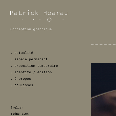
Conception graphique
. actualité
. espace permanent
. exposition temporaire
. identité / édition
. à propos
. coulisses
English
Tiếng Việt