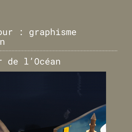
pour :
graphisme
n
r de l’Océan