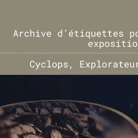
Archive d’étiquettes 
expositio
Cyclops, Explorateu