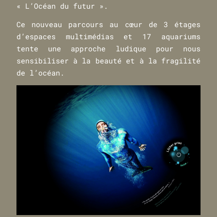
« L’Océan du futur ».
Ce nouveau parcours au cœur de 3 étages
d’espaces multimédias et 17 aquariums
tente une approche ludique pour nous
sensibiliser à la beauté et à la fragilité
de l’océan.