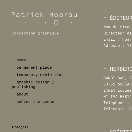
• ÉDITEU
Nom du Site 
Conception graphique
Directeur de
Email : hoar
Adresse : 10
. news
. permanent place
• HERBER
. temporary exhibition
GANDI SAS, S
. graphic design /
63-65 boulev
publishing
immatriculée
. about
N° TVA FR814
. behind the scene
Téléphone : 
Télécopie +3
Français