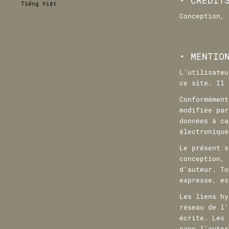
• CRÉDIT
Tiếng Việt
Conception,
• MENTIO
L’utilisateu
ce site. Il 
Conformément
modifiée par
données à ca
électronique
Le présent s
conception, 
d’auteur. To
expresse, es
Les liens hy
réseau de l’
écrite. Les 
sans l’autor