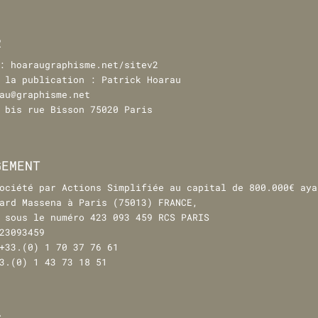
R
: hoaraugraphisme.net/sitev2
 la publication : Patrick Hoarau
au@graphisme.net
 bis rue Bisson 75020 Paris
GEMENT
ociété par Actions Simplifiée au capital de 800.000€ aya
ard Massena à Paris (75013) FRANCE,
 sous le numéro 423 093 459 RCS PARIS
23093459
+33.(0) 1 70 37 76 61
3.(0) 1 43 73 18 51