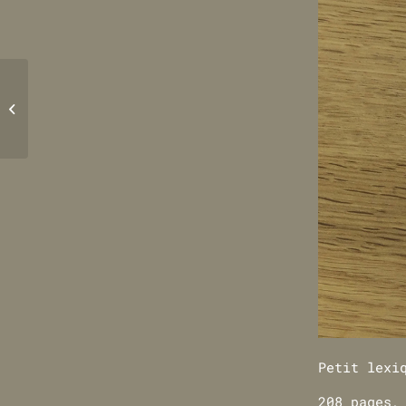
Rock ! à Nantes
Petit lexi
208 pages,