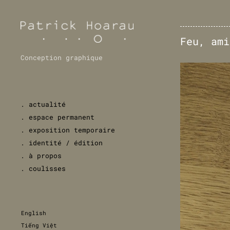
Feu, ami
Conception graphique
. actualité
. espace permanent
. exposition temporaire
. identité / édition
. à propos
. coulisses
English
Tiếng Việt